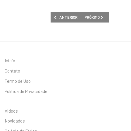
ARTIGO ANTERIOR: COMUNICADO CONJUNTO 
PRÓXIMO ARTIGO: SINPRO
ANTERIOR
PRÓXIMO
Inicio
Contato
Termo de Uso
Política de Privacidade
Videos
Novidades